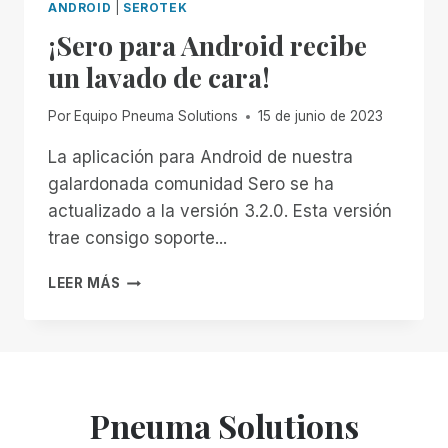
ANDROID
|
SEROTEK
¡Sero para Android recibe
un lavado de cara!
Por
Equipo Pneuma Solutions
15 de junio de 2023
La aplicación para Android de nuestra
galardonada comunidad Sero se ha
actualizado a la versión 3.2.0. Esta versión
trae consigo soporte...
¡SERO
LEER MÁS
PARA
ANDROID
RECIBE
UN
LAVADO
DE
Pneuma Solutions
CARA!