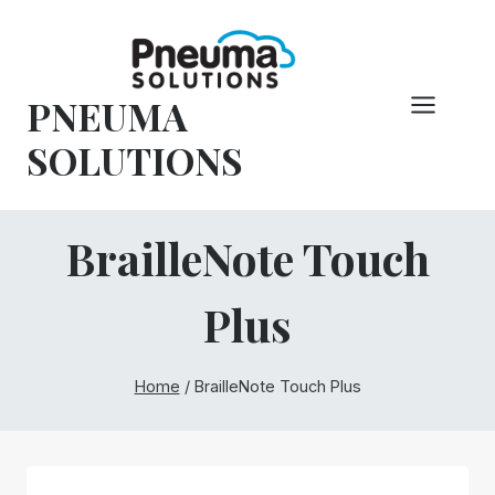
Pular
para
o
PNEUMA
conteúdo
SOLUTIONS
BrailleNote Touch
Plus
Home
/
BrailleNote Touch Plus