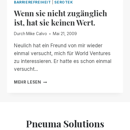
BARRIEREFREIHEIT
|
SEROTEK
Wenn sie nicht zugänglich
ist, hat sie keinen Wert.
Durch
Mike Calvo
Mai 21, 2009
Neulich hat ein Freund von mir wieder
einmal versucht, mich für World Ventures
zu interessieren. Er hatte es schon einmal
versucht...
WENN
MEHR LESEN
SIE
NICHT
ZUGÄNGLICH
IST,
HAT
SIE
Pneuma Solutions
KEINEN
WERT.