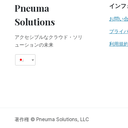
価
Pneuma
インフ
値
は
Solutions
お問い
な
い
プライ
アクセシブルなクラウド・ソリ
利用規
ューションの未来
著作権 © Pneuma Solutions, LLC