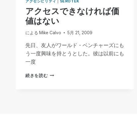
アクセシビリティ
|
SEROTEK
アクセスできなければ価
値はない
による
Mike Calvo
5月 21, 2009
先日、友人がワールド・ベンチャーズにも
う一度興味を持とうとした。彼は以前にも
一度
ア
続きを読む
ク
セ
ス
で
き
な
け
れ
ば