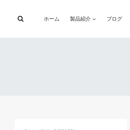
コ
ン
ホーム
製品紹介
ブログ
テ
ン
ツ
へ
ス
キ
ッ
プ