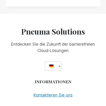
ORGANISATIONEN
ARBEITEN
MIT
SCRIBE
FOR
MEETINGS
Pneuma Solutions
ZUSAMMEN,
UM
BARRIEREFREIHEIT
Entdecken Sie die Zukunft der barrierefreien
UND
Cloud-Lösungen
INKLUSION
ZU
VERBESSERN
INFORMATIONEN
Kontaktieren Sie uns