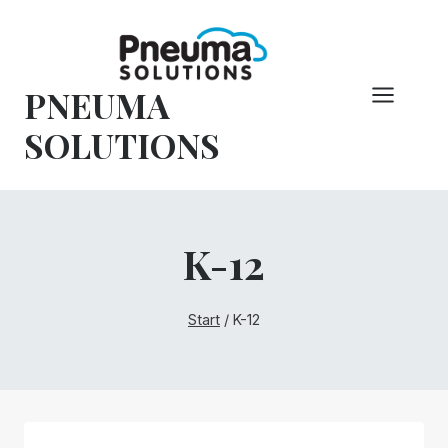
Zum
Inhalt
springen
PNEUMA
SOLUTIONS
K-12
Start
/
K-12