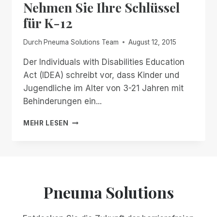
Nehmen Sie Ihre Schlüssel
DAS
RICHTIGE
für K-12
IST
Durch
Pneuma Solutions Team
August 12, 2015
Der Individuals with Disabilities Education
Act (IDEA) schreibt vor, dass Kinder und
Jugendliche im Alter von 3-21 Jahren mit
Behinderungen ein...
NEHMEN
MEHR LESEN
SIE
IHRE
SCHLÜSSEL
FÜR
K-
12
Pneuma Solutions