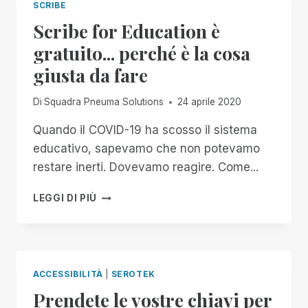
SCRIBE
Scribe for Education è
gratuito... perché è la cosa
giusta da fare
Di
Squadra Pneuma Solutions
24 aprile 2020
Quando il COVID-19 ha scosso il sistema
educativo, sapevamo che non potevamo
restare inerti. Dovevamo reagire. Come...
SCRIBE
LEGGI DI PIÙ
FOR
EDUCATION
È
GRATUITO...
PERCHÉ
ACCESSIBILITÀ
|
SEROTEK
È
Prendete le vostre chiavi per
LA