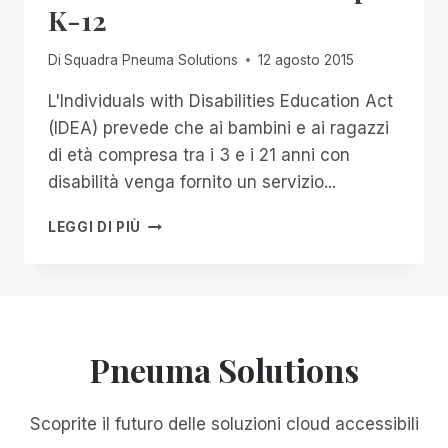
COSA
K-12
GIUSTA
DA
Di
Squadra Pneuma Solutions
12 agosto 2015
FARE
L'Individuals with Disabilities Education Act
(IDEA) prevede che ai bambini e ai ragazzi
di età compresa tra i 3 e i 21 anni con
disabilità venga fornito un servizio...
PRENDETE
LEGGI DI PIÙ
LE
VOSTRE
CHIAVI
PER
K-
12
Pneuma Solutions
Scoprite il futuro delle soluzioni cloud accessibili