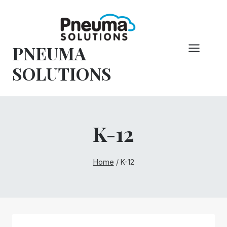
Vai
al
contenuto
PNEUMA
SOLUTIONS
K-12
Home
/
K-12