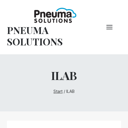
Zum
Inhalt
springen
PNEUMA
SOLUTIONS
ILAB
Start
/
ILAB