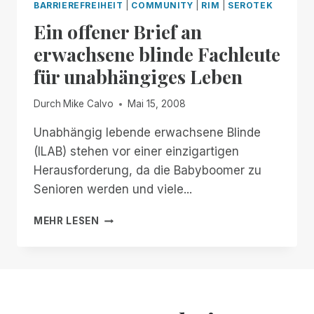
BARRIEREFREIHEIT
|
COMMUNITY
|
RIM
|
SEROTEK
Ein offener Brief an
erwachsene blinde Fachleute
für unabhängiges Leben
Durch
Mike Calvo
Mai 15, 2008
Unabhängig lebende erwachsene Blinde
(ILAB) stehen vor einer einzigartigen
Herausforderung, da die Babyboomer zu
Senioren werden und viele...
EIN
MEHR LESEN
OFFENER
BRIEF
AN
ERWACHSENE
BLINDE
FACHLEUTE