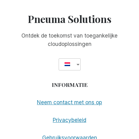
IN
ZELFSTANDIG
Pneuma Solutions
WONEN
VOOR
VOLWASSEN
Ontdek de toekomst van toegankelijke
BLINDEN
cloudoplossingen
INFORMATIE
Neem contact met ons op
Privacybeleid
Gebruiksvoorwaarden