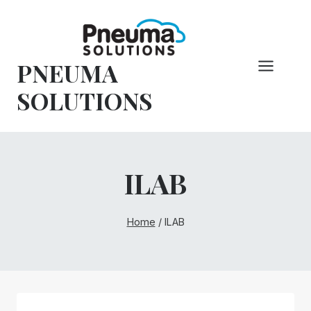
Overslaan
naar
inhoud
PNEUMA
SOLUTIONS
ILAB
Home
/
ILAB