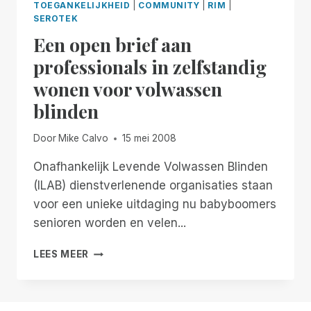
TOEGANKELIJKHEID
|
COMMUNITY
|
RIM
|
SEROTEK
Een open brief aan
professionals in zelfstandig
wonen voor volwassen
blinden
Door
Mike Calvo
15 mei 2008
Onafhankelijk Levende Volwassen Blinden
(ILAB) dienstverlenende organisaties staan
voor een unieke uitdaging nu babyboomers
senioren worden en velen...
EEN
LEES MEER
OPEN
BRIEF
AAN
PROFESSIONALS