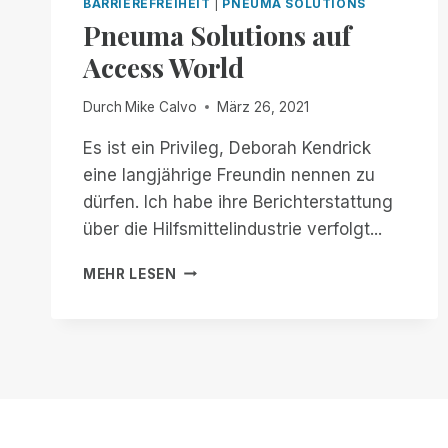
BARRIEREFREIHEIT
|
PNEUMA SOLUTIONS
Pneuma Solutions auf
Access World
Durch
Mike Calvo
März 26, 2021
Es ist ein Privileg, Deborah Kendrick
eine langjährige Freundin nennen zu
dürfen. Ich habe ihre Berichterstattung
über die Hilfsmittelindustrie verfolgt...
PNEUMA
MEHR LESEN
SOLUTIONS
AUF
ACCESS
WORLD