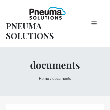
Pular
para
o
PNEUMA
conteúdo
SOLUTIONS
documents
Home
/
documents