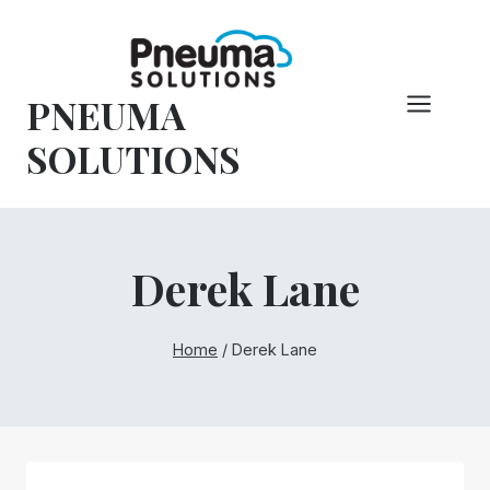
Pular
para
o
PNEUMA
conteúdo
SOLUTIONS
Derek Lane
Home
/
Derek Lane