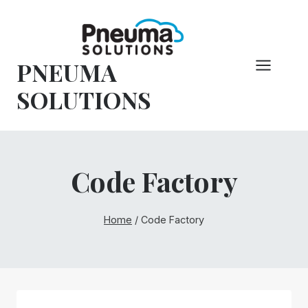
Pular
para
o
PNEUMA
conteúdo
SOLUTIONS
Code Factory
Home
/
Code Factory