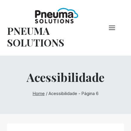
Pular
para
o
PNEUMA
conteúdo
SOLUTIONS
Acessibilidade
Home
/
Acessibilidade
- Página 6