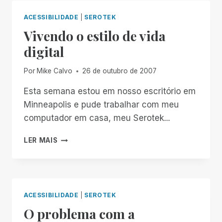
ORGANIZAÇÃO
SEM
ACESSIBILIDADE
|
SEROTEK
FINS
Vivendo o estilo de vida
LUCRATIVOS
PARA
digital
LEVAR
ACESSIBILIDADE
Por
Mike Calvo
26 de outubro de 2007
GRATUITA
A
Esta semana estou em nosso escritório em
TODO
Minneapolis e pude trabalhar com meu
O
MUNDO
computador em casa, meu Serotek...
VIVENDO
LER MAIS
O
ESTILO
DE
VIDA
DIGITAL
ACESSIBILIDADE
|
SEROTEK
O problema com a