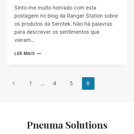
Sinto-me muito honrado com esta
postagem no blog da Ranger Station sobre
os produtos da Serotek. Não há palavras
para descrever os sentimentos que
vieram...
BLOGS
LER MAIS
DO
THE
RANGER
STATION
Navegação
Página
1
...
4
5
6
SOBRE
A
Anterior
da
LINHA
DE
PRODUTOS
Página
SYSTEM
Pneuma Solutions
ACCESS