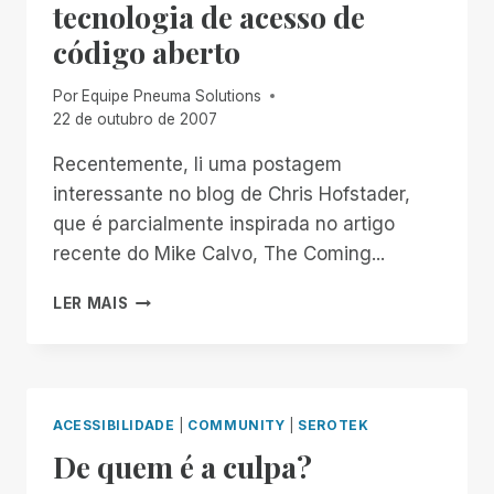
tecnologia de acesso de
código aberto
Por
Equipe Pneuma Solutions
22 de outubro de 2007
Recentemente, li uma postagem
interessante no blog de Chris Hofstader,
que é parcialmente inspirada no artigo
recente do Mike Calvo, The Coming...
O
LER MAIS
PROBLEMA
COM
A
TECNOLOGIA
DE
ACESSIBILIDADE
|
COMMUNITY
|
SEROTEK
ACESSO
De quem é a culpa?
DE
CÓDIGO