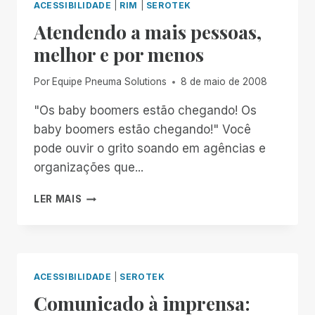
ACESSIBILIDADE
|
RIM
|
SEROTEK
Atendendo a mais pessoas,
melhor e por menos
Por
Equipe Pneuma Solutions
8 de maio de 2008
"Os baby boomers estão chegando! Os
baby boomers estão chegando!" Você
pode ouvir o grito soando em agências e
organizações que...
ATENDENDO
LER MAIS
A
MAIS
PESSOAS,
MELHOR
E
ACESSIBILIDADE
|
SEROTEK
POR
Comunicado à imprensa:
MENOS