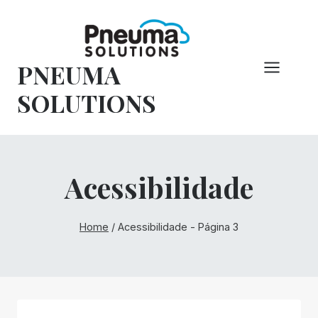
Pular
para
o
PNEUMA
conteúdo
SOLUTIONS
Acessibilidade
Home
/
Acessibilidade
- Página 3