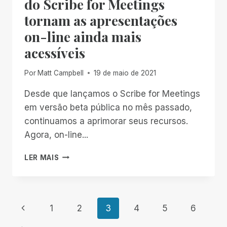
do Scribe for Meetings
ACESSIBILIDADE
tornam as apresentações
ACADÊMICA
AO
on-line ainda mais
ADOTAR
acessíveis
O
SCRIBE
FOR
Por
Matt Campbell
19 de maio de 2021
MEETINGS
Desde que lançamos o Scribe for Meetings
em versão beta pública no mês passado,
continuamos a aprimorar seus recursos.
Agora, on-line...
OS
LER MAIS
NOVOS
APRIMORAMENTOS
DO
SCRIBE
Navegação
Página
1
2
3
4
5
6
FOR
MEETINGS