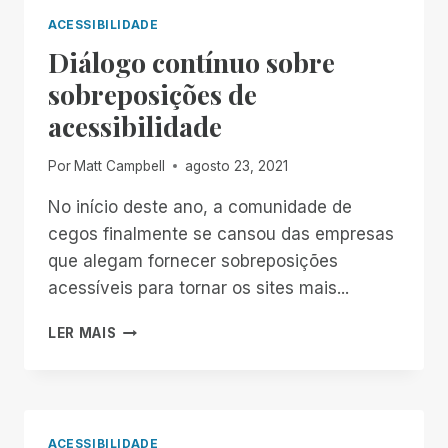
CÓDIGO
ACESSIBILIDADE
ABERTO
Diálogo contínuo sobre
PARA
AJUDAR
sobreposições de
A
acessibilidade
TORNAR
MAIS
APLICATIVOS
Por
Matt Campbell
agosto 23, 2021
ACESSÍVEIS
No início deste ano, a comunidade de
cegos finalmente se cansou das empresas
que alegam fornecer sobreposições
acessíveis para tornar os sites mais...
DIÁLOGO
LER MAIS
CONTÍNUO
SOBRE
SOBREPOSIÇÕES
DE
ACESSIBILIDADE
ACESSIBILIDADE