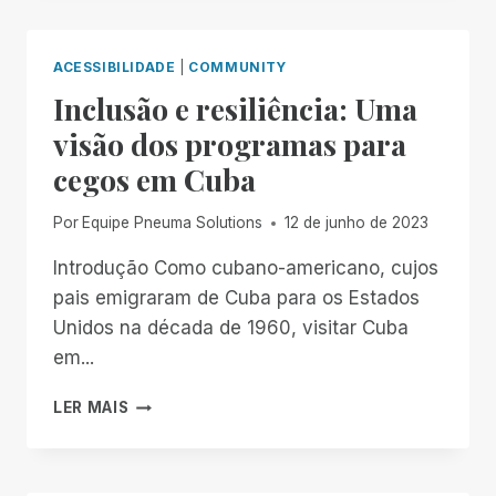
VEZ
DE
ACESSIBILIDADE
ACESSIBILIDADE
|
COMMUNITY
INCIDENTAL:
Inclusão e resiliência: Uma
POR
QUE
visão dos programas para
SUA
cegos em Cuba
SOLUÇÃO
DE
ÁREA
Por
Equipe Pneuma Solutions
12 de junho de 2023
DE
TRABALHO
Introdução Como cubano-americano, cujos
REMOTA
pais emigraram de Cuba para os Estados
ATUAL
Unidos na década de 1960, visitar Cuba
PODE
em...
NÃO
ESTAR
INCLUSÃO
SERVINDO
LER MAIS
E
TÃO
RESILIÊNCIA:
BEM
UMA
QUANTO
VISÃO