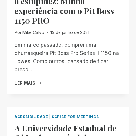
a estupidez: Minha
experiência com o Pit Boss
1150 PRO
Por
Mike Calvo
19 de junho de 2021
Em março passado, comprei uma
churrasqueira Pit Boss Pro Series II 1150 na
Lowes. Como outros, cansado de ficar
preso...
A
LER MAIS
LINHA
ENTRE
A
IGNORÂNCIA
E
ACESSIBILIDADE
|
SCRIBE FOR MEETINGS
A
A Universidade Estadual de
ESTUPIDEZ:
MINHA