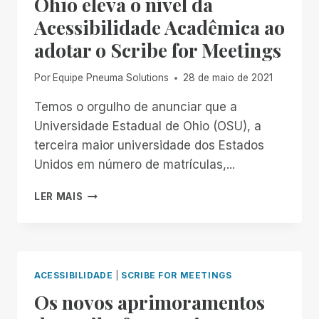
Ohio eleva o nível da
EXPERIÊNCIA
Acessibilidade Acadêmica ao
COM
O
adotar o Scribe for Meetings
PIT
BOSS
Por
Equipe Pneuma Solutions
28 de maio de 2021
1150
PRO
Temos o orgulho de anunciar que a
Universidade Estadual de Ohio (OSU), a
terceira maior universidade dos Estados
Unidos em número de matrículas,...
A
LER MAIS
UNIVERSIDADE
ESTADUAL
DE
OHIO
ELEVA
ACESSIBILIDADE
|
SCRIBE FOR MEETINGS
O
Os novos aprimoramentos
NÍVEL
DA