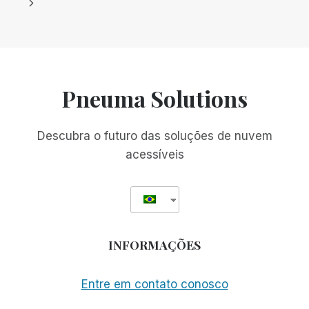
Anterior
da
Página
TORNAM
AS
Seguinte
APRESENTAÇÕES
Página
ON-
LINE
AINDA
Pneuma Solutions
MAIS
ACESSÍVEIS
Descubra o futuro das soluções de nuvem
acessíveis
INFORMAÇÕES
Entre em contato conosco