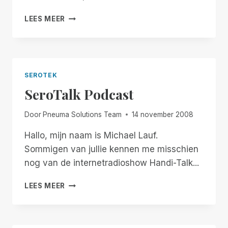
NIEUWSBERICHT:
LEES MEER
SEROTEK
BIEDT
ALS
EERSTE
64-
SEROTEK
BIT
SeroTalk Podcast
ONDERSTEUNING
Door
Pneuma Solutions Team
14 november 2008
Hallo, mijn naam is Michael Lauf.
Sommigen van jullie kennen me misschien
nog van de internetradioshow Handi-Talk...
SEROTALK
LEES MEER
PODCAST