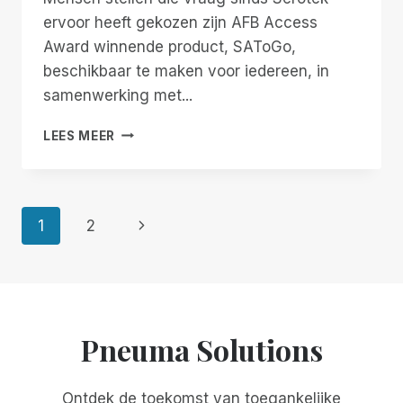
ervoor heeft gekozen zijn AFB Access
Award winnende product, SAToGo,
beschikbaar te maken voor iedereen, in
samenwerking met...
ZIJN
LEES MEER
WE
GEK?
Paginanavigatie
Volgende
1
2
pagina
Pneuma Solutions
Ontdek de toekomst van toegankelijke