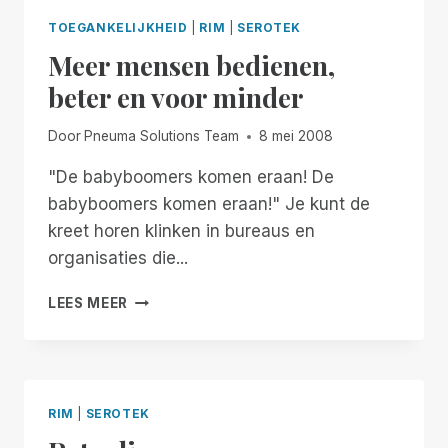
TOEGANKELIJKHEID
|
RIM
|
SEROTEK
Meer mensen bedienen,
beter en voor minder
Door
Pneuma Solutions Team
8 mei 2008
"De babyboomers komen eraan! De
babyboomers komen eraan!" Je kunt de
kreet horen klinken in bureaus en
organisaties die...
MEER
LEES MEER
MENSEN
BEDIENEN,
BETER
EN
VOOR
RIM
|
SEROTEK
MINDER