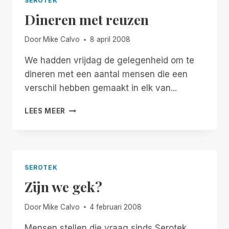
SEROTEK
HELPEN
Dineren met reuzen
OM
TE
VOLDOEN
Door
Mike Calvo
8 april 2008
AAN
DE
We hadden vrijdag de gelegenheid om te
TOENEMENDE
dineren met een aantal mensen die een
VRAAG
verschil hebben gemaakt in elk van...
DINEREN
LEES MEER
MET
REUZEN
SEROTEK
Zijn we gek?
Door
Mike Calvo
4 februari 2008
Mensen stellen die vraag sinds Serotek