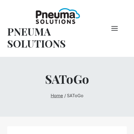
Overslaan
naar
inhoud
PNEUMA
SOLUTIONS
SAToGo
Home
/
SAToGo