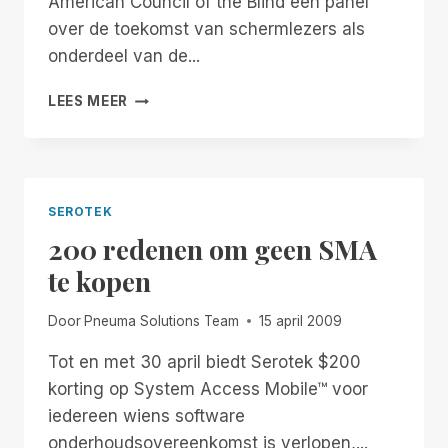
American Council of the Blind een panel
over de toekomst van schermlezers als
onderdeel van de...
WAT
LEES MEER
IS
DE
TOEKOMST
VAN
SCREENREADERS
SEROTEK
EIGENLIJK?
200 redenen om geen SMA
te kopen
Door
Pneuma Solutions Team
15 april 2009
Tot en met 30 april biedt Serotek $200
korting op System Access Mobile™ voor
iedereen wiens software
onderhoudsovereenkomst is verlopen,...