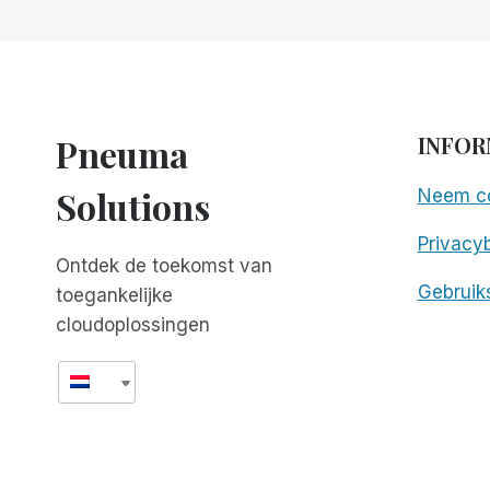
NOTITIEBOEKJES
MET
DE
NIEUWE
GTO!
Pneuma
INFOR
Solutions
Neem co
Privacyb
Ontdek de toekomst van
Gebruik
toegankelijke
cloudoplossingen