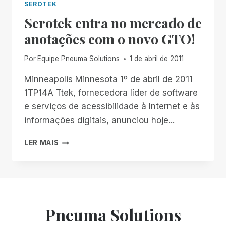
SEROTEK
Serotek entra no mercado de
anotações com o novo GTO!
Por
Equipe Pneuma Solutions
1 de abril de 2011
Minneapolis Minnesota 1º de abril de 2011
1TP14A Ttek, fornecedora líder de software
e serviços de acessibilidade à Internet e às
informações digitais, anunciou hoje...
SEROTEK
LER MAIS
ENTRA
NO
MERCADO
DE
ANOTAÇÕES
COM
Pneuma Solutions
O
NOVO