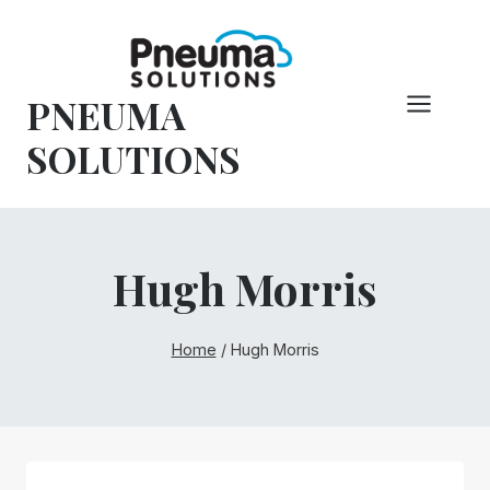
Pular
para
o
PNEUMA
conteúdo
SOLUTIONS
Hugh Morris
Home
/
Hugh Morris