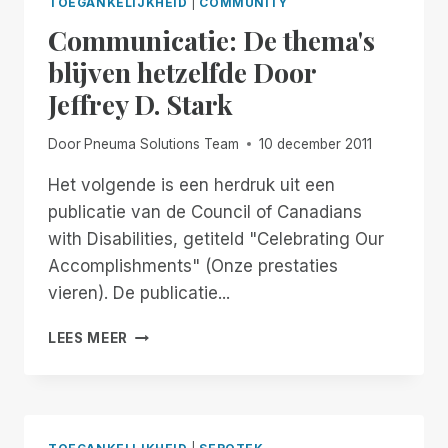
TOEGANKELIJKHEID
|
COMMUNITY
LAATSTE
Communicatie: De thema's
REDMIDDEL
blijven hetzelfde Door
Jeffrey D. Stark
Door
Pneuma Solutions Team
10 december 2011
Het volgende is een herdruk uit een
publicatie van de Council of Canadians
with Disabilities, getiteld "Celebrating Our
Accomplishments" (Onze prestaties
vieren). De publicatie...
COMMUNICATIE:
LEES MEER
DE
THEMA'S
BLIJVEN
HETZELFDE
DOOR