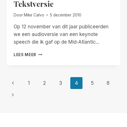
Tekstversie
Door
Mike Calvo
5 december 2010
Op 12 november van dit jaar publiceerden
we een audioversie van een keynote
speech die ik gaf op de Mid-Atlantic...
GEBREK
LEES MEER
AAN
ZICHT
BETEKENT
NIET
Paginanavigatie
Vorige
1
2
3
4
5
6
GEBREK
AAN
pagina
Volgende
VISIE
TEKSTVERSIE
pagina