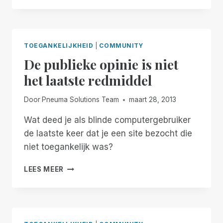
SLEUTELS
TOT
K-
12
TOEGANKELIJKHEID
|
COMMUNITY
De publieke opinie is niet
het laatste redmiddel
Door
Pneuma Solutions Team
maart 28, 2013
Wat deed je als blinde computergebruiker
de laatste keer dat je een site bezocht die
niet toegankelijk was?
DE
LEES MEER
PUBLIEKE
OPINIE
IS
NIET
HET