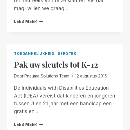
rechtstreeks van onze klanten. Als dat
mag, willen we graag...
SYSTEEMTOEGANG,
LEES MEER
NIET
DE
LAATSTE
KEUZE
TOEGANKELIJKHEID
|
SEROTEK
Pak uw sleutels tot K-12
Door
Pneuma Solutions Team
12 augustus 2015
De Individuals with Disabilities Education
Act (IDEA) vereist dat kinderen en jongeren
tussen 3 en 21 jaar met een handicap een
gratis en...
PAK
LEES MEER
UW