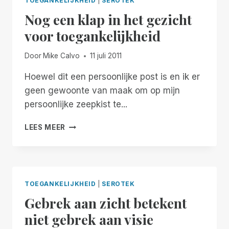
TOEGANKELIJKHEID
|
SEROTEK
JEFFREY
Nog een klap in het gezicht
D.
STARK
voor toegankelijkheid
Door
Mike Calvo
11 juli 2011
Hoewel dit een persoonlijke post is en ik er
geen gewoonte van maak om op mijn
persoonlijke zeepkist te...
NOG
LEES MEER
EEN
KLAP
IN
HET
GEZICHT
TOEGANKELIJKHEID
|
SEROTEK
VOOR
Gebrek aan zicht betekent
TOEGANKELIJKHEID
niet gebrek aan visie