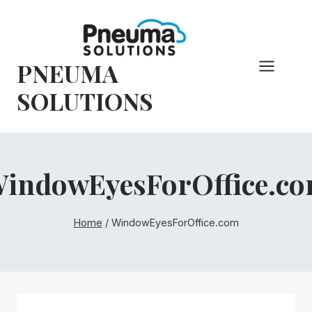
Vai
al
contenuto
PNEUMA
SOLUTIONS
indowEyesForOffice.c
Home
/
WindowEyesForOffice.com