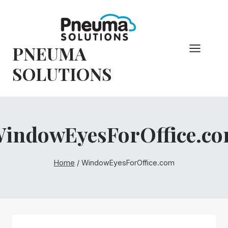
Pular
para
o
PNEUMA
conteúdo
SOLUTIONS
indowEyesForOffice.c
Home
/
WindowEyesForOffice.com