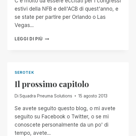
C'è molto da essere eccitati per i congressi
estivi della NFB e dell'ACB di quest'anno, e
se state per partire per Orlando o Las
Vegas...
SEROTEK
LEGGI DI PIÙ
E
SPN
AI
CONVEGNI
ESTIVI
SEROTEK
DI
Il prossimo capitolo
QUEST'ANNO
Di
Squadra Pneuma Solutions
15 agosto 2013
Se avete seguito questo blog, o mi avete
seguito su Facebook o Twitter, o se mi
conoscete personalmente da un po' di
tempo, avete...