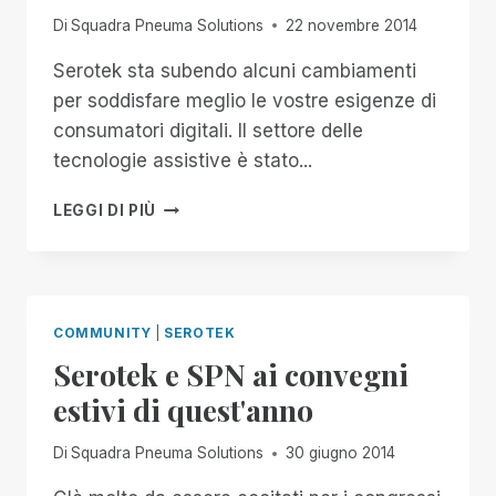
Di
Squadra Pneuma Solutions
22 novembre 2014
Serotek sta subendo alcuni cambiamenti
per soddisfare meglio le vostre esigenze di
consumatori digitali. Il settore delle
tecnologie assistive è stato...
PREPARARSI
LEGGI DI PIÙ
AL
MEGLIO
PER
LA
STRADA
COMMUNITY
|
SEROTEK
DA
Serotek e SPN ai convegni
PERCORRERE
estivi di quest'anno
Di
Squadra Pneuma Solutions
30 giugno 2014