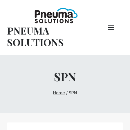
Vai
al
contenuto
PNEUMA
SOLUTIONS
SPN
Home
/
SPN