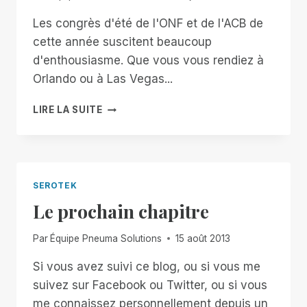
Les congrès d'été de l'ONF et de l'ACB de
cette année suscitent beaucoup
d'enthousiasme. Que vous vous rendiez à
Orlando ou à Las Vegas...
SEROTEK
LIRE LA SUITE
ET
SPN
AUX
CONVENTIONS
D'ÉTÉ
SEROTEK
DE
Le prochain chapitre
CETTE
ANNÉE
Par
Équipe Pneuma Solutions
15 août 2013
Si vous avez suivi ce blog, ou si vous me
suivez sur Facebook ou Twitter, ou si vous
me connaissez personnellement depuis un