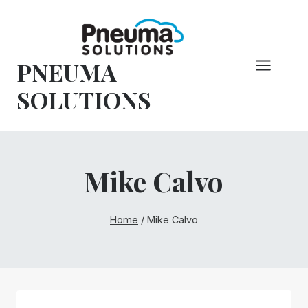
Vai
al
contenuto
PNEUMA
SOLUTIONS
Mike Calvo
Home
/
Mike Calvo