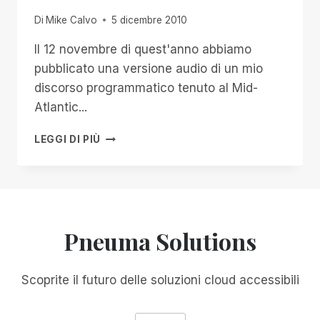
Di
Mike Calvo
5 dicembre 2010
Il 12 novembre di quest'anno abbiamo
pubblicato una versione audio di un mio
discorso programmatico tenuto al Mid-
Atlantic...
LA
LEGGI DI PIÙ
MANCANZA
DI
VISTA
NON
SIGNIFICA
MANCANZA
Pneuma Solutions
DI
VISIONE
VERSIONE
Scoprite il futuro delle soluzioni cloud accessibili
TESTO