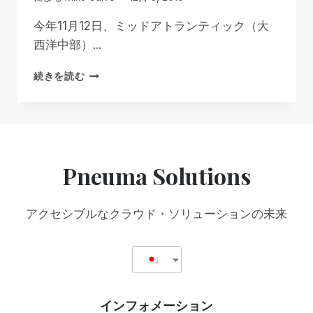
今年11月12日、ミッドアトランティック（大
西洋中部）...
視
続きを読む
力
の
欠
如
は
視
Pneuma Solutions
覚
の
欠
アクセシブルなクラウド・ソリューションの未来
如
を
意
味
し
な
インフォメーション
い