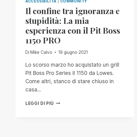
ACCESSIBILITÀ
|
COMMUNITY
Il confine tra ignoranza e
stupidità: La mia
esperienza con il Pit Boss
1150 PRO
Di
Mike Calvo
19 giugno 2021
Lo scorso marzo ho acquistato un grill
Pit Boss Pro Series II 1150 da Lowes.
Come altri, stanco di stare chiuso in
casa...
IL
LEGGI DI PIÙ
CONFINE
TRA
IGNORANZA
E
STUPIDITÀ: