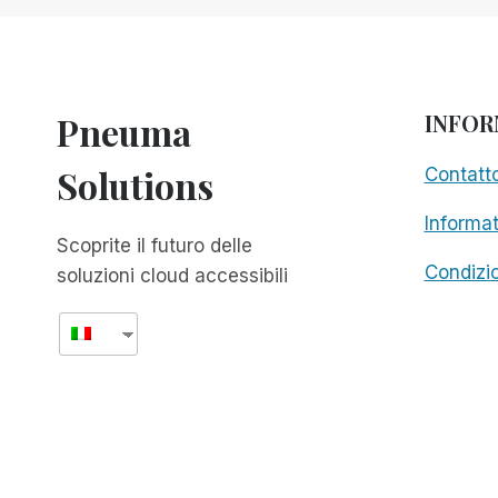
LA
MIA
ESPERIENZA
CON
IL
Pneuma
INFOR
PIT
BOSS
Solutions
Contatt
1150
PRO
Informat
Scoprite il futuro delle
Condizio
soluzioni cloud accessibili