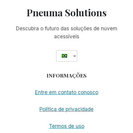
A
Pneuma Solutions
ESTUPIDEZ:
MINHA
EXPERIÊNCIA
Descubra o futuro das soluções de nuvem
COM
acessíveis
O
PIT
BOSS
1150
PRO
INFORMAÇÕES
Entre em contato conosco
Política de privacidade
Termos de uso