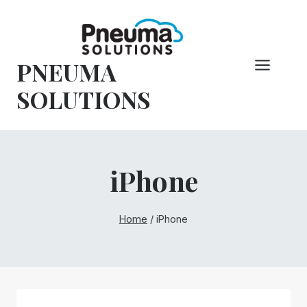
Pular
para
o
PNEUMA
conteúdo
SOLUTIONS
iPhone
Home
/
iPhone