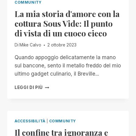
COMMUNITY
La mia storia d'amore con la
cottura Sous Vide: Il punto
di vista di un cuoco cieco
Di
Mike Calvo
2 ottobre 2023
Quando appoggio delicatamente la mano
sul bancone, sento il metallo freddo del mio
ultimo gadget culinario, il Breville...
LA
LEGGI DI PIÙ
MIA
STORIA
D'AMORE
CON
LA
ACCESSIBILITÀ
|
COMMUNITY
COTTURA
Il confine tra ignoranza e
SOUS