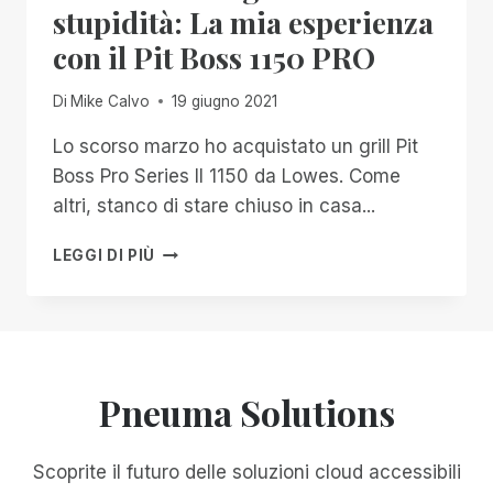
VIDE:
stupidità: La mia esperienza
IL
con il Pit Boss 1150 PRO
PUNTO
DI
VISTA
Di
Mike Calvo
19 giugno 2021
DI
UN
Lo scorso marzo ho acquistato un grill Pit
CUOCO
Boss Pro Series II 1150 da Lowes. Come
CIECO
altri, stanco di stare chiuso in casa...
IL
LEGGI DI PIÙ
CONFINE
TRA
IGNORANZA
E
STUPIDITÀ:
LA
Pneuma Solutions
MIA
ESPERIENZA
CON
Scoprite il futuro delle soluzioni cloud accessibili
IL