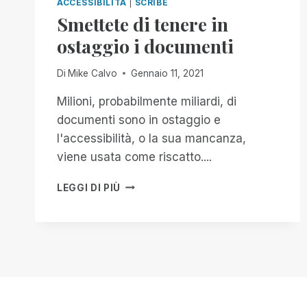
ACCESSIBILITÀ
|
SCRIBE
Smettete di tenere in
ostaggio i documenti
Di
Mike Calvo
Gennaio 11, 2021
Milioni, probabilmente miliardi, di
documenti sono in ostaggio e
l'accessibilità, o la sua mancanza,
viene usata come riscatto....
SMETTETE
LEGGI DI PIÙ
DI
TENERE
IN
OSTAGGIO
I
DOCUMENTI