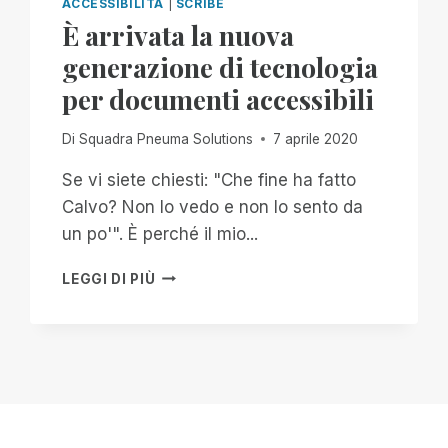
ACCESSIBILITÀ
|
SCRIBE
È arrivata la nuova
generazione di tecnologia
per documenti accessibili
Di
Squadra Pneuma Solutions
7 aprile 2020
Se vi siete chiesti: "Che fine ha fatto
Calvo? Non lo vedo e non lo sento da
un po'". È perché il mio...
È
LEGGI DI PIÙ
ARRIVATA
LA
NUOVA
GENERAZIONE
DI
TECNOLOGIA
PER
DOCUMENTI