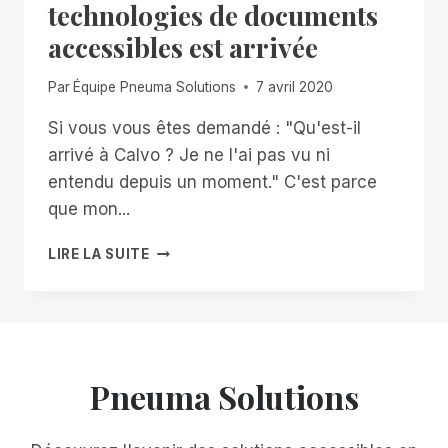
technologies de documents
accessibles est arrivée
Par
Équipe Pneuma Solutions
7 avril 2020
Si vous vous êtes demandé : "Qu'est-il
arrivé à Calvo ? Je ne l'ai pas vu ni
entendu depuis un moment." C'est parce
que mon...
LA
LIRE LA SUITE
NOUVELLE
GÉNÉRATION
DE
TECHNOLOGIES
DE
DOCUMENTS
Pneuma Solutions
ACCESSIBLES
EST
ARRIVÉE