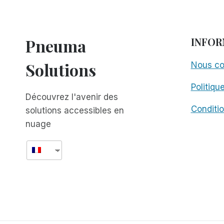
VIDE
:
LE
POINT
Pneuma
INFOR
DE
VUE
Solutions
Nous co
D'UN
CUISINIER
Politiqu
AVEUGLE
Découvrez l'avenir des
Conditio
solutions accessibles en
nuage