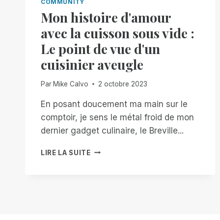
COMMUNITY
Mon histoire d'amour
avec la cuisson sous vide :
Le point de vue d'un
cuisinier aveugle
Par
Mike Calvo
2 octobre 2023
En posant doucement ma main sur le
comptoir, je sens le métal froid de mon
dernier gadget culinaire, le Breville...
MON
LIRE LA SUITE
HISTOIRE
D'AMOUR
AVEC
LA
CUISSON
SOUS