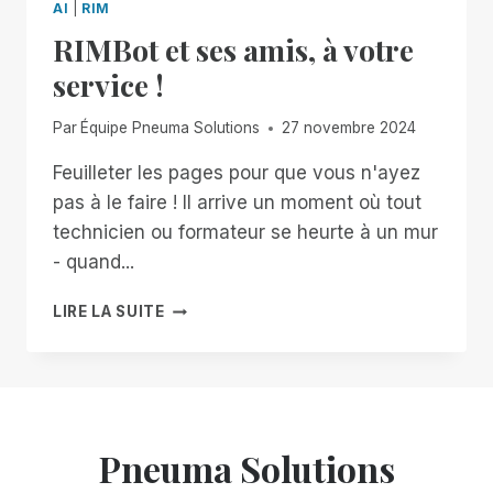
AI
|
RIM
RIMBot et ses amis, à votre
service !
Par
Équipe Pneuma Solutions
27 novembre 2024
Feuilleter les pages pour que vous n'ayez
pas à le faire ! Il arrive un moment où tout
technicien ou formateur se heurte à un mur
- quand...
RIMBOT
LIRE LA SUITE
ET
SES
AMIS,
À
VOTRE
SERVICE
Pneuma Solutions
!