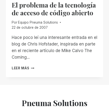
El problema de la tecnología
PARA
HACER
de acceso de código abierto
ACCESIBLES
MÁS
Por
Equipo Pneuma Solutions
APLICACIONES
22 de octubre de 2007
Hace poco leí una interesante entrada en el
blog de Chris Hofstader, inspirada en parte
en el reciente artículo de Mike Calvo The
Coming...
EL
LEER MÁS
PROBLEMA
DE
LA
TECNOLOGÍA
DE
ACCESO
Pneuma Solutions
DE
CÓDIGO