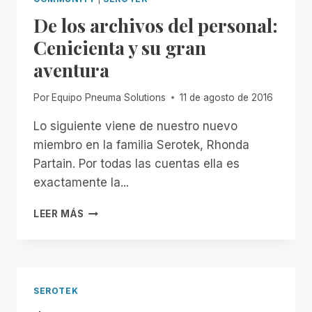
Y
De los archivos del personal:
AMIGO
ENTRAÑABLE
Cenicienta y su gran
aventura
Por
Equipo Pneuma Solutions
11 de agosto de 2016
Lo siguiente viene de nuestro nuevo
miembro en la familia Serotek, Rhonda
Partain. Por todas las cuentas ella es
exactamente la...
DE
LEER MÁS
LOS
ARCHIVOS
DEL
PERSONAL:
CENICIENTA
SEROTEK
Y