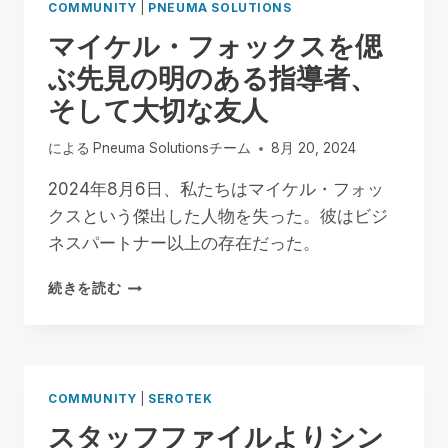
COMMUNITY
|
PNEUMA SOLUTIONS
マイケル・フォックスを偲
ぶ先見の明のある指導者、
そして大切な友人
による
Pneuma Solutionsチーム
8月 20, 2024
2024年8月6日、私たちはマイケル・フォッ
クスという傑出した人物を失った。彼はビジ
ネスパートナー以上の存在だった。
マ
続きを読む
イ
ケ
ル・
フ
ォ
COMMUNITY
|
SEROTEK
ッ
スタッフファイルよりシン
ク