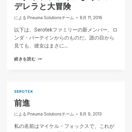
ス
デレラと大冒険
を
偲
による
Pneuma Solutionsチーム
8月 11, 2016
ぶ
先
以下は、Serotekファミリーの新メンバー、ロ
見
ンダ・パーテインからのものだ。誰の目から
の
明
見ても、彼女はまさに...
の
あ
ス
続きを読む
る
タ
指
ッ
導
フ
者、
フ
そ
ァ
SEROTEK
し
イ
前進
て
ル
大
よ
切
り
による
Pneuma Solutionsチーム
8月 9, 2013
な
シ
友
ン
私の名前はマイケル・フォックスで、これが
人
デ