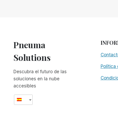
SCRIBE
FOR
MEETINGS
HACEN
QUE
LAS
PRESENTACIONES
Pneuma
INFOR
EN
LÍNEA
Solutions
Contact
SEAN
AÚN
Política
MÁS
Descubra el futuro de las
ACCESIBLES
Condici
soluciones en la nube
accesibles