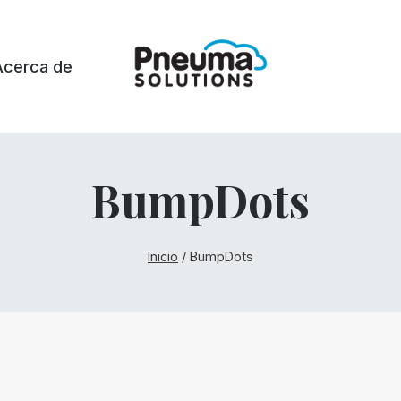
Acerca de
BumpDots
Inicio
/
BumpDots