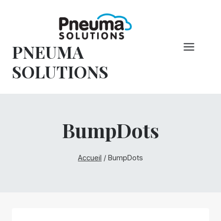
Skip
to
content
PNEUMA
SOLUTIONS
BumpDots
Accueil
/
BumpDots