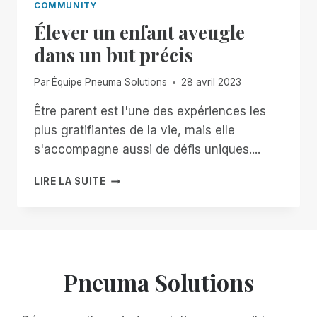
COMMUNITY
Élever un enfant aveugle
dans un but précis
Par
Équipe Pneuma Solutions
28 avril 2023
Être parent est l'une des expériences les
plus gratifiantes de la vie, mais elle
s'accompagne aussi de défis uniques....
ÉLEVER
LIRE LA SUITE
UN
ENFANT
AVEUGLE
DANS
UN
BUT
Pneuma Solutions
PRÉCIS