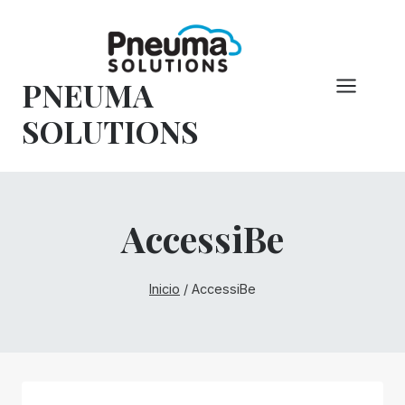
Saltar
al
Contenido
PNEUMA
SOLUTIONS
AccessiBe
Inicio
/
AccessiBe