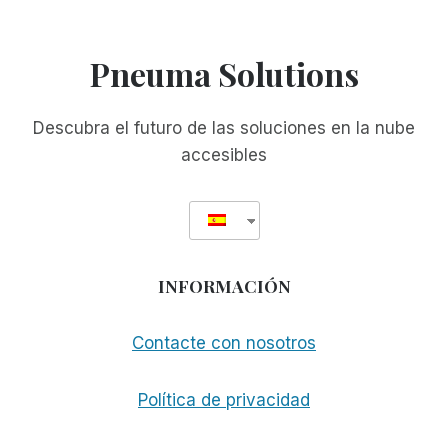
OCR
DOCUSCAN
PLUS
Pneuma Solutions
DE
TEK
SE
Descubra el futuro de las soluciones en la nube
VUELVE
accesibles
MULTIPLATAFORMA
CON
SOPORTE
PARA
MAC
INFORMACIÓN
Contacte con nosotros
Política de privacidad