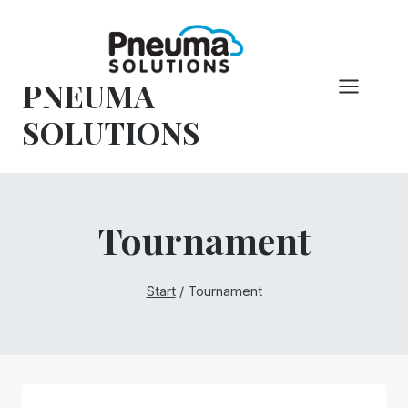
Zum
Inhalt
springen
PNEUMA
SOLUTIONS
Tournament
Start
/
Tournament