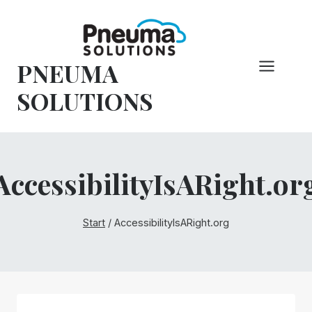
Zum
Inhalt
springen
PNEUMA
SOLUTIONS
AccessibilityIsARight.or
Start
/
AccessibilityIsARight.org