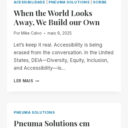
ACESSIBILIDADE
|
PNEUMA SOLUTIONS
|
SCRIBE
When the World Looks
Away, We Build our Own
Por
Mike Calvo
maio 8, 2025
Let’s keep it real. Accessibility is being
erased from the conversation. In the United
States, DEIA—Diversity, Equity, Inclusion,
and Accessibility—is…
WHEN
LER MAIS
THE
WORLD
LOOKS
AWAY,
WE
PNEUMA SOLUTIONS
BUILD
Pneuma Solutions em
OUR
OWN