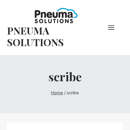
Pular
para
o
PNEUMA
conteúdo
SOLUTIONS
scribe
Home
/
scribe