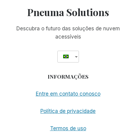
DE
Pneuma Solutions
WORKSHOPS
DO
FLORIDA
Descubra o futuro das soluções de nuvem
OUTREACH
acessíveis
CENTER
FOR
THE
BLIND
INFORMAÇÕES
Entre em contato conosco
Política de privacidade
Termos de uso