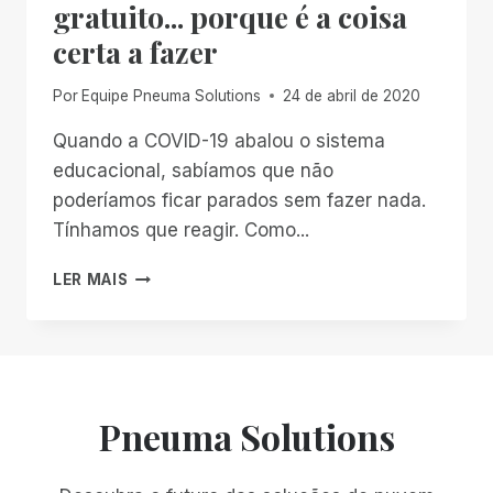
gratuito... porque é a coisa
certa a fazer
Por
Equipe Pneuma Solutions
24 de abril de 2020
Quando a COVID-19 abalou o sistema
educacional, sabíamos que não
poderíamos ficar parados sem fazer nada.
Tínhamos que reagir. Como...
O
LER MAIS
SCRIBE
FOR
EDUCATION
É
GRATUITO...
PORQUE
Pneuma Solutions
É
A
COISA