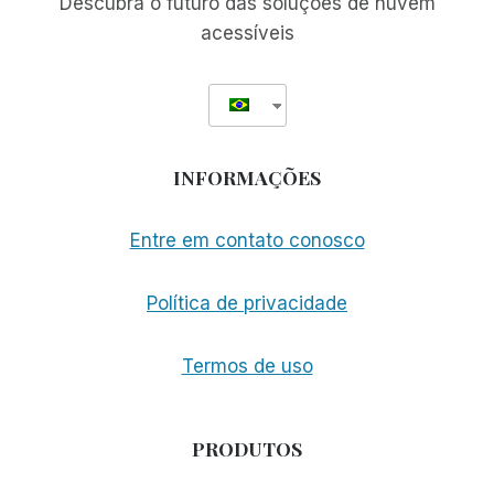
Descubra o futuro das soluções de nuvem
CERTA
acessíveis
A
FAZER
INFORMAÇÕES
Entre em contato conosco
Política de privacidade
Termos de uso
PRODUTOS