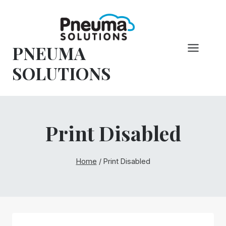
Pular
para
o
PNEUMA
conteúdo
SOLUTIONS
Print Disabled
Home
/
Print Disabled