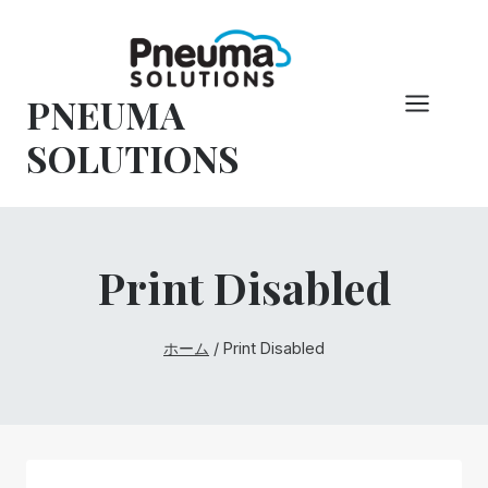
コ
ン
テ
PNEUMA
ン
ツ
SOLUTIONS
へ
ス
キ
ッ
Print Disabled
プ
ホーム
/
Print Disabled