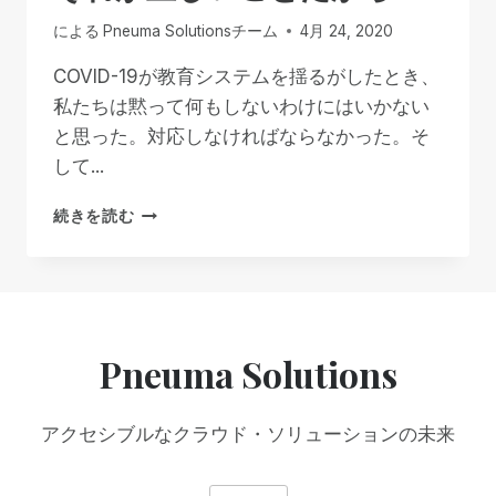
や
による
Pneuma Solutionsチーム
4月 24, 2020
め
よ
COVID-19が教育システムを揺るがしたとき、
う
私たちは黙って何もしないわけにはいかない
と思った。対応しなければならなかった。そ
して...
教
続きを読む
育
の
た
め
の
SCRIBE
Pneuma Solutions
は
無
料...
アクセシブルなクラウド・ソリューションの未来
そ
れ
が