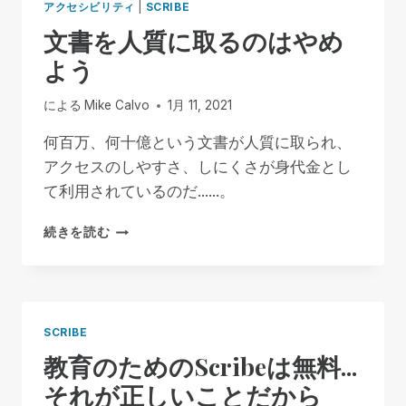
アクセシビリティ
|
SCRIBE
文書を人質に取るのはやめ
よう
による
Mike Calvo
1月 11, 2021
何百万、何十億という文書が人質に取られ、
アクセスのしやすさ、しにくさが身代金とし
て利用されているのだ......。
文
続きを読む
書
を
人
質
に
SCRIBE
取
教育のためのScribeは無料...
る
の
それが正しいことだから
は