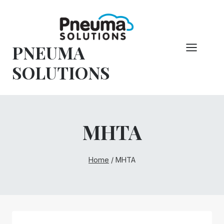
Pular
para
o
PNEUMA
conteúdo
SOLUTIONS
MHTA
Home
/
MHTA