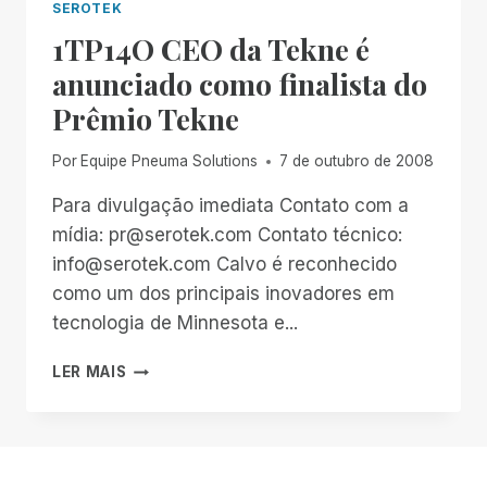
SEROTEK
1TP14O CEO da Tekne é
anunciado como finalista do
Prêmio Tekne
Por
Equipe Pneuma Solutions
7 de outubro de 2008
Para divulgação imediata Contato com a
mídia: pr@serotek.com Contato técnico:
info@serotek.com Calvo é reconhecido
como um dos principais inovadores em
tecnologia de Minnesota e...
1TP14O
LER MAIS
CEO
DA
TEKNE
É
ANUNCIADO