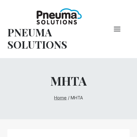
Vai
al
contenuto
PNEUMA
SOLUTIONS
MHTA
Home
/
MHTA