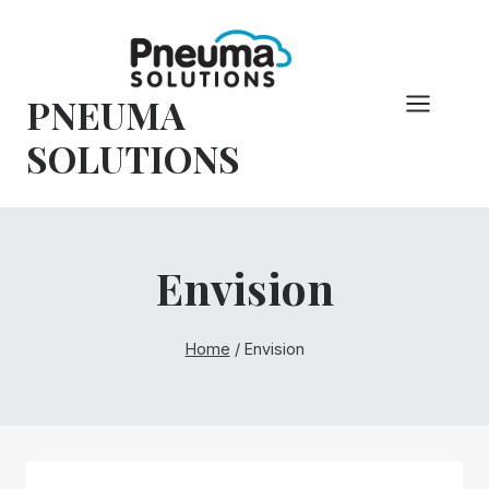
Pular
para
o
PNEUMA
conteúdo
SOLUTIONS
Envision
Home
/
Envision