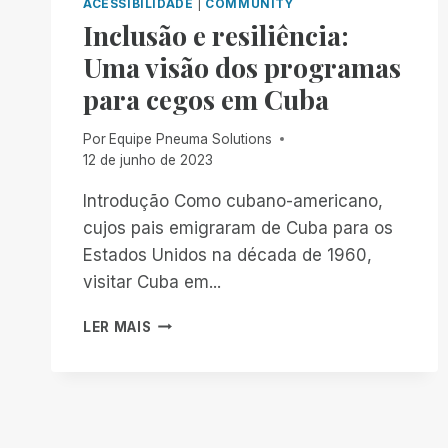
ACESSIBILIDADE
|
COMMUNITY
Inclusão e resiliência:
Uma visão dos programas
para cegos em Cuba
Por
Equipe Pneuma Solutions
12 de junho de 2023
Introdução Como cubano-americano,
cujos pais emigraram de Cuba para os
Estados Unidos na década de 1960,
visitar Cuba em...
INCLUSÃO
LER MAIS
E
RESILIÊNCIA:
UMA
VISÃO
DOS
PROGRAMAS