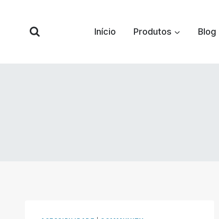
Pular
para
Início
Produtos
Blog
o
conteúdo