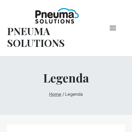
Pular
para
o
PNEUMA
conteúdo
SOLUTIONS
Legenda
Home
/
Legenda