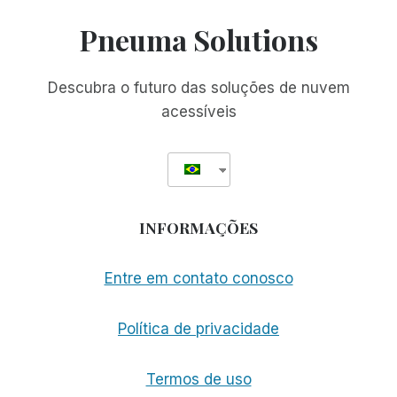
DA
VERSÃO
Pneuma Solutions
BETA
E
ESTÁ
Descubra o futuro das soluções de nuvem
DISPONÍVEL
acessíveis
EM
TODO
O
MUNDO!
INFORMAÇÕES
Entre em contato conosco
Política de privacidade
Termos de uso