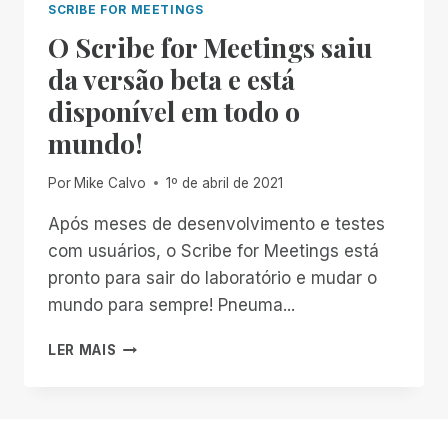
SCRIBE FOR MEETINGS
FOR
O Scribe for Meetings saiu
MEETINGS:
GRATUITO
da versão beta e está
PARA
disponível em todo o
WEBINARS
GLOBAIS!
mundo!
Por
Mike Calvo
1º de abril de 2021
Após meses de desenvolvimento e testes
com usuários, o Scribe for Meetings está
pronto para sair do laboratório e mudar o
mundo para sempre! Pneuma...
O
LER MAIS
SCRIBE
FOR
MEETINGS
SAIU